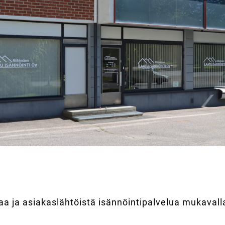
a ja asiakaslähtöistä isännöinti​palvelua mukavall